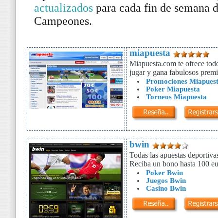
actualizados
para cada fin de semana d
Campeones.
miapuesta
Miapuesta.com te ofrece tod
jugar y gana fabulosos prem
Promociones Miapues
Poker Miapuesta
Torneos Miapuesta
bwin
Todas las apuestas deportivas
Reciba un bono hasta 100 eu
Poker Bwin
Juegos Bwin
Casino Bwin