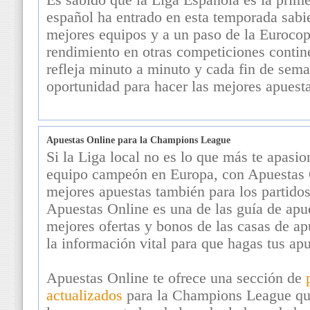
Es sabido que la Liga Española es la prime
español ha entrado en esta temporada sabie
mejores equipos y a un paso de la Eurocop
rendimiento en otras competiciones contine
refleja minuto a minuto y cada fin de sem
oportunidad para hacer las mejores apuesta
Apuestas Online para la Champions League
Si la Liga local no es lo que más te apasio
equipo campeón en Europa, con Apuestas 
mejores apuestas también para los partid
Apuestas Online es una de las guía de apue
mejores ofertas y bonos de las casas de ap
la información vital para que hagas tus ap
Apuestas Online te ofrece una sección de
actualizados
para la Champions League qu