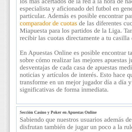
los mas acertados de la red a la hora de ha
especialista y aficionado del futbol en gen
particular. Además es posible encontrar par
comparador de cuotas
de las diferentes cu
Miapuesta para los partidos de la Liga. T
recibir las cuotas directamente a tu casilla
En Apuestas Online es posible encontrar t
sobre cómo realizar las mejores apuestas ju
desventajas de cada casa de apuestas medi
noticias y artículos de interés. Esto hace q
transforme en un mejor jugador día a día y
significativas de forma inmediata.
Sección Casino y Poker en Apuestas Online
Sabiendo que nuestros usuarios además de 
disfrutan también de jugar un poco a la rul