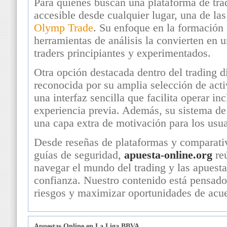
Para quienes buscan una plataforma de tra
accesible desde cualquier lugar, una de la
Olymp Trade
. Su enfoque en la formación 
herramientas de análisis la convierten en u
traders principiantes y experimentados.
Otra opción destacada dentro del trading d
reconocida por su amplia selección de act
una interfaz sencilla que facilita operar in
experiencia previa. Además, su sistema d
una capa extra de motivación para los usua
Desde reseñas de plataformas y comparativ
guías de seguridad,
apuesta-online.org
reú
navegar el mundo del trading y las apuest
confianza. Nuestro contenido está pensado
riesgos y maximizar oportunidades de acuer
Apuestas Online en La Liga BBVA