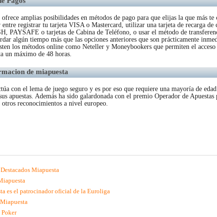
de Pagos
 ofrece amplias posibilidades en métodos de pago para que elijas la que más te
 entre registrar tu tarjeta VISA o Mastercard, utilizar una tarjeta de recarga de 
 PAYSAFE o tarjetas de Cabina de Teléfono, o usar el método de transferenc
rdar algún tiempo más que las opciones anteriores que son prácticamente inmed
sten los métodos online como Neteller y Moneybookers que permiten el acceso 
sta un máximo de 48 horas.
rmacion de miapuesta
túa con el lema de juego seguro y es por eso que requiere una mayoría de edad
 sus apuestas. Además ha sido galardonada con el premio Operador de Apuestas 
 otros reconocimientos a nivel europeo.
 Destacados Miapuesta
Miapuesta
a es el patrocinador oficial de la Euroliga
 Miapuesta
 Poker