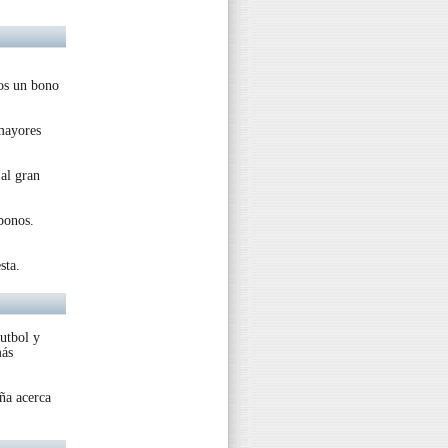
os un bono
 mayores
al gran
bonos.
sta.
utbol y
más
ña acerca