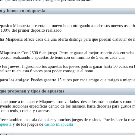
 y bonos en miapuesta
eposito
Miapuesta presenta un nuevo bono otorgando a todos sus nuevos usuari
 100% del primer deposito realizado.
dia
Miapuesta ofrece cada día una oferta distinga para que puedan disfrutar de
 Miapuesta:
Con 2500 € en juego. Permite ganar al mejor usuario dos entradas 
lección realizando 5 apuestas de tenis con un mínimo de 5 euros cada una.
los jueves:
Ingresando tus apuestas los jueves podrás ganar hasta 50 euros en 
ealizar tu apuesta 6 veces para poder conseguir el bono.
para los amigos:
Puedes ganarte 15 euros por cada amigo que traigas a miapue
que proponen y tipos de apuestas
 que pone a tu alcance Miapuesta son variados, desde los más populares como f
uyendo secciones especificas dentro de los mismos, hasta deportes para gustos 
como tenis, cricket y carreras.
rece tambien una sala da poker y muchos juegos de casinos. Puedes leer la rese
apuesta
y de los juegos de
casino miapuesta