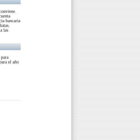
 conviene.
cuenta
ia bancaria
iatas.
a las
 para
para el año