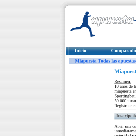
Inicio
Comparador
Miapuesta Todas las apuestas
Miapuesta
Resumen:
10 años de l
miapuesta en
Sportingbet,
50.000 usua
Registrate 
Inscripci
Abrir una cu
inmediatamen
seguridad pa